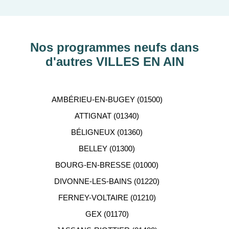
découvrir nos programmes immobiliers neufs dans
les principaux départements en France tels que :
Hauts-de-Seine, RHÔNE, Val-d’Oise, Haute-
Garonne, etc…
Nos programmes neufs dans
d'autres VILLES EN AIN
ACCOMPAGNEMENT
PERSONNALISÉ
AMBÉRIEU-EN-BUGEY (01500)
Notre équipe de conseillers se tient gratuitement à
ATTIGNAT (01340)
votre disposition pour vous aider dans votre
BÉLIGNEUX (01360)
recherche d'appartement neuf.
BELLEY (01300)
BOURG-EN-BRESSE (01000)
DIVONNE-LES-BAINS (01220)
FERNEY-VOLTAIRE (01210)
GEX (01170)