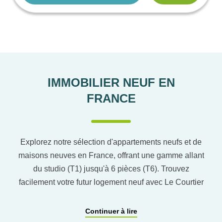
IMMOBILIER NEUF EN
FRANCE
Explorez notre sélection d'appartements neufs et de
maisons neuves en France, offrant une gamme allant
du studio (T1) jusqu'à 6 pièces (T6). Trouvez
facilement votre futur logement neuf avec Le Courtier
du neuf en utilisant notre comparateur de logement
pour affiner vos critères. Vous pourrez également
Continuer à lire