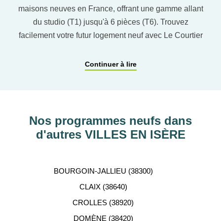
maisons neuves en France, offrant une gamme allant
du studio (T1) jusqu'à 6 pièces (T6). Trouvez
facilement votre futur logement neuf avec Le Courtier
du neuf en utilisant notre comparateur de logement
pour affiner vos critères. Vous pourrez également
Continuer à lire
découvrir nos programmes immobiliers neufs dans
les principaux départements en France tels que :
Hauts-de-Seine, RHÔNE, Val-d’Oise, Haute-
Garonne, etc…
Nos programmes neufs dans
d'autres VILLES EN ISÈRE
ACCOMPAGNEMENT
PERSONNALISÉ
BOURGOIN-JALLIEU (38300)
Notre équipe de conseillers se tient gratuitement à
CLAIX (38640)
votre disposition pour vous aider dans votre
CROLLES (38920)
recherche d'appartement neuf.
DOMÈNE (38420)