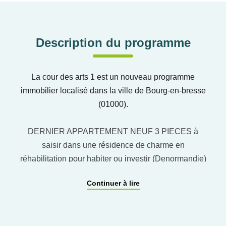
Description du programme
La cour des arts 1 est un nouveau programme
immobilier localisé dans la ville de Bourg-en-bresse
(01000).
DERNIER APPARTEMENT NEUF 3 PIECES à
saisir dans une résidence de charme en
réhabilitation pour habiter ou investir (Denormandie)
!À deux pas de la mairie de Bourg-en-Bresse, LA
Continuer à lire
COUR DES ARTS profite d'un emplacement très
recherché, en lieu et place de l'ancien conservatoire
de la ville. Tous les essentiels sont accessibles en