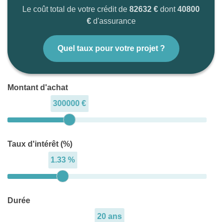
Le coût total de votre crédit de
82632 €
dont
40800
€
d'assurance
Quel taux pour votre projet ?
Montant d'achat
300000 €
Taux d'intérêt (%)
1.33 %
Durée
20 ans