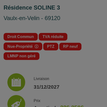
Résidence SOLINE 3
Vaulx-en-Velin - 69120
Droit Commun
TVA réduite
Nue-Propriété
PTZ
RP neuf
LMNP non géré
Livraison
31/12/2027
Prix