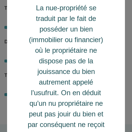
La nue-propriété se
Taux d'intérêt (%)
traduit par le fait de
1.33 %
posséder un bien
(immobilier ou financier)
Durée
où le propriétaire ne
20 ans
dispose pas de la
jouissance du bien
Taux d'assurance (%)
autrement appelé
0.68 %
l’usufruit. On en déduit
qu’un nu propriétaire ne
peut pas jouir du bien et
par conséquent ne reçoit