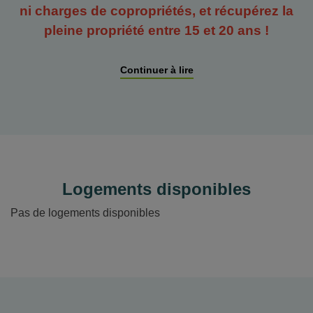
ni charges de copropriétés, et récupérez la
beaux espaces verts paysagers, véritable havre de
pleine propriété entre 15 et 20 ans !
paix en ville. Chaque logement peut disposer d'une
place de stationnement privative en sus, alliant
praticité et sérénité au quotidien. A deux pas des
Continuer à lire
commerces et des espaces de loisirs, cette adresse
est parfaite pour investir ou vivre en famille. La ligne
de métro A se situe à quelques minutes à pied, ainsi
que le tramway T9 qui desservira directement la
résidence en 2026. Ne manquez pas cette
opportunité unique de conjuguer bien-être et qualité
Logements disponibles
de vie dans un environnement dynamique et
Pas de logements disponibles
agréable !