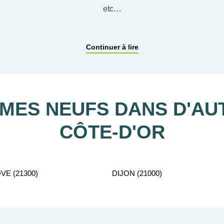
etc…
ACCOMPAGNEMENT PERSONNALISÉ
Continuer à lire
tient gratuitement à votre disposition pour vous aider dans vot
ES NEUFS DANS D'AUT
CÔTE-D'OR
E (21300)
DIJON (21000)