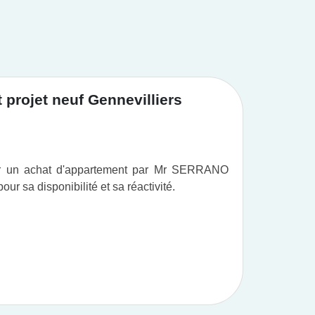
projet neuf Gennevilliers
Achat
ur un achat d'appartement par Mr SERRANO
Vous po
r sa disponibilité et sa réactivité.
professi