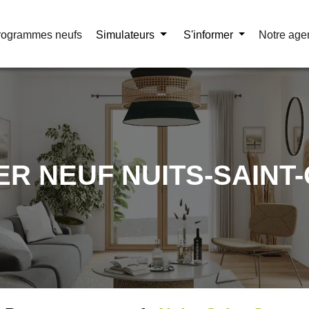
rogrammes neufs
rogrammes neufs
Simulateurs
Simulateurs
S'informer
S'informer
Notre age
Notre age
ER NEUF NUITS-SAIN