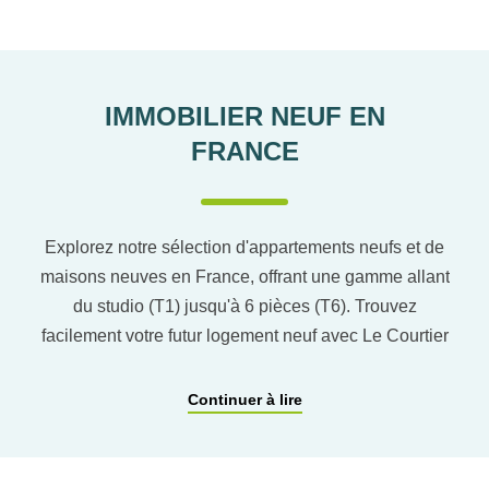
IMMOBILIER NEUF EN
FRANCE
Explorez notre sélection d'appartements neufs et de
maisons neuves en France, offrant une gamme allant
du studio (T1) jusqu'à 6 pièces (T6). Trouvez
facilement votre futur logement neuf avec Le Courtier
du neuf en utilisant notre comparateur de logement
pour affiner vos critères. Vous pourrez également
Continuer à lire
découvrir nos programmes immobiliers neufs dans
les principaux départements en France tels que :
Hauts-de-Seine, RHÔNE, Val-d’Oise, Haute-