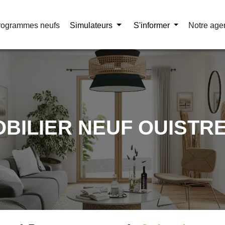
rogrammes neufs
rogrammes neufs
Simulateurs
Simulateurs
S'informer
S'informer
Notre age
Notre age
OBILIER NEUF OUISTR