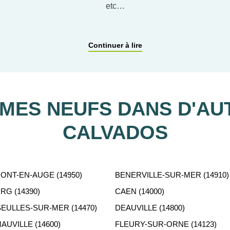
etc…
ACCOMPAGNEMENT PERSONNALISÉ
Continuer à lire
tient gratuitement à votre disposition pour vous aider dans vot
ES NEUFS DANS D'AUT
CALVADOS
NT-EN-AUGE (14950)
BENERVILLE-SUR-MER (14910)
G (14390)
CAEN (14000)
EULLES-SUR-MER (14470)
DEAUVILLE (14800)
UVILLE (14600)
FLEURY-SUR-ORNE (14123)