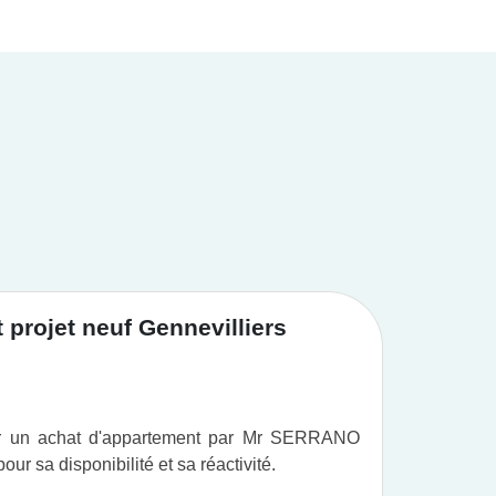
projet neuf Gennevilliers
Achat
ur un achat d'appartement par Mr SERRANO
Vous po
r sa disponibilité et sa réactivité.
professi