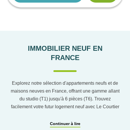
IMMOBILIER NEUF EN
FRANCE
Explorez notre sélection d'appartements neufs et de
maisons neuves en France, offrant une gamme allant
du studio (T1) jusqu'à 6 pièces (T6). Trouvez
facilement votre futur logement neuf avec Le Courtier
du neuf en utilisant notre comparateur de logement
pour affiner vos critères. Vous pourrez également
Continuer à lire