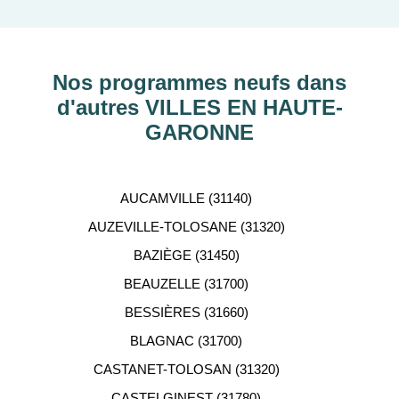
découvrir nos programmes immobiliers neufs dans
les principaux départements en France tels que :
Hauts-de-Seine, RHÔNE, Val-d’Oise, Haute-
Garonne, etc…
Nos programmes neufs dans
d'autres VILLES EN HAUTE-
ACCOMPAGNEMENT
GARONNE
PERSONNALISÉ
Notre équipe de conseillers se tient gratuitement à
AUCAMVILLE (31140)
votre disposition pour vous aider dans votre
AUZEVILLE-TOLOSANE (31320)
recherche d'appartement neuf.
BAZIÈGE (31450)
BEAUZELLE (31700)
BESSIÈRES (31660)
BLAGNAC (31700)
CASTANET-TOLOSAN (31320)
CASTELGINEST (31780)