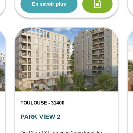
En savoir plus
TOULOUSE - 31400
PARK VIEW 2
Du T2 au T3 | Livraison 2ème trimèstre