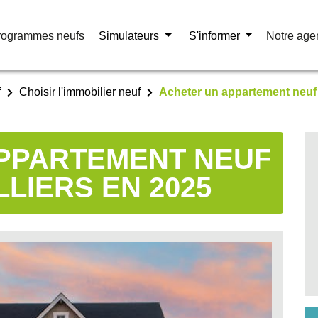
rogrammes neufs
rogrammes neufs
Simulateurs
Simulateurs
S'informer
S'informer
Notre age
Notre age
f
Choisir l'immobilier neuf
Acheter un appartement neuf 
PPARTEMENT NEUF
LIERS EN 2025