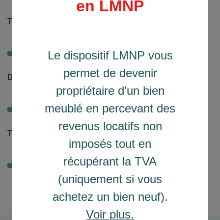
en LMNP
Taux d'intérêt (%)
1.33 %
Le dispositif LMNP vous
permet de devenir
Durée
propriétaire d'un bien
20 ans
meublé en percevant des
revenus locatifs non
Taux d'assurance (%)
imposés tout en
0.68 %
récupérant la TVA
(uniquement si vous
achetez un bien neuf).
Voir plus.