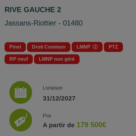
RIVE GAUCHE 2
Jassans-Riottier - 01480
Pinel
Droit Commun
LMNP
PTZ
RP neuf
LMNP non géré
Livraison
31/12/2027
Prix
179 500€
A partir de