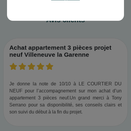
Avis clients
Achat appartement 3 pièces projet
neuf Villeneuve la Garenne
Je donne la note de 10/10 à LE COURTIER DU
NEUF pour l’accompagnement sur mon achat d’un
appartement 3 pièces neuf.​ Un grand merci à Tony
Serrano pour sa disponibilité, ses conseils clairs et
son suivi du début à la fin du projet.​