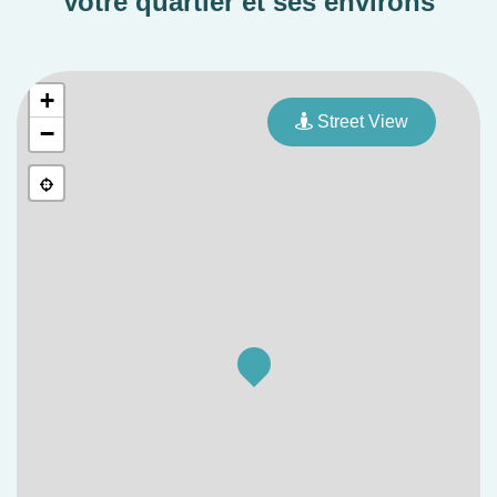
Votre quartier et ses environs
Une co-promotion Marignan et Provini
+
Street View
−