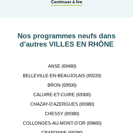
pour affiner vos critères. Vous pourrez également
Continuer à lire
découvrir nos programmes immobiliers neufs dans
les principaux départements en France tels que :
Hauts-de-Seine, RHÔNE, Val-d’Oise, Haute-
Garonne, etc…
Nos programmes neufs dans
d'autres VILLES EN RHÔNE
ACCOMPAGNEMENT
PERSONNALISÉ
ANSE (69480)
Notre équipe de conseillers se tient gratuitement à
BELLEVILLE-EN-BEAUJOLAIS (69220)
votre disposition pour vous aider dans votre
BRON (69500)
recherche d'appartement neuf.
CALUIRE-ET-CUIRE (69300)
CHAZAY-D'AZERGUES (69380)
CHESSY (69380)
COLLONGES-AU-MONT-D'OR (69660)
CRAPONNE (69290)