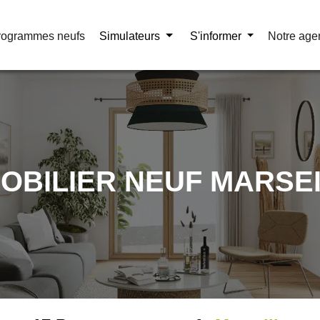
rogrammes neufs
rogrammes neufs
Simulateurs
Simulateurs
S'informer
S'informer
Notre age
Notre age
OBILIER NEUF MARSE