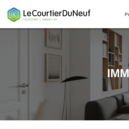
P
P
IMM