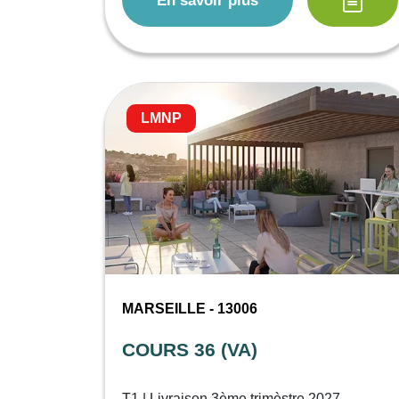
En savoir plus
LMNP
MARSEILLE - 13006
COURS 36 (VA)
T1 | Livraison 3ème trimèstre 2027