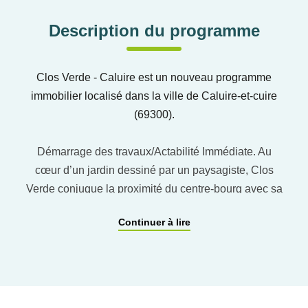
Description du programme
Clos Verde - Caluire est un nouveau programme
immobilier localisé dans la ville de Caluire-et-cuire
(69300).
Démarrage des travaux/Actabilité Immédiate. Au
cœur d’un jardin dessiné par un paysagiste, Clos
Verde conjugue la proximité du centre-bourg avec sa
verdoyante voisine, la voie de la Dombes. Goûtez au
Continuer à lire
privilège d’un cadre d’exception, en restant tout
proche des commodités (commerces, écoles,
transports, etc.).
Seulement 17 appartements du studio au 4 pièces
composent cette résidence à taille humaine.