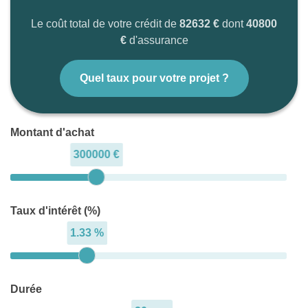
Le coût total de votre crédit de
82632 €
dont
40800
€
d'assurance
Quel taux pour votre projet ?
Montant d'achat
300000 €
Taux d'intérêt (%)
1.33 %
Durée