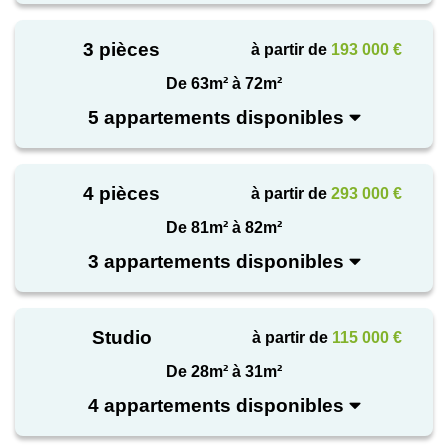
(jardin, balcon ou terrasse) > un garage par logement
est possible en sus Grâce à son emplacement
3 pièces
à partir de
193 000 €
central, sa bonne desserte et la qualité de son
De 63m² à 72m²
environnement, cette nouvelle résidence est une
5 appartements disponibles
opportunité rare à Riom !
4 pièces
à partir de
293 000 €
De 81m² à 82m²
3 appartements disponibles
Studio
à partir de
115 000 €
De 28m² à 31m²
4 appartements disponibles