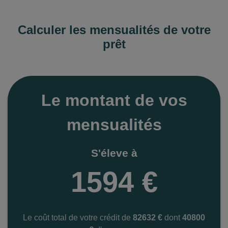
Tranche moyenne : 2848 €
Tranche haute : 4329 €
Calculer les mensualités de votre
Interlocuteurs
prêt
Nom: Batillat
Prénom: marie
Fonction: MBATILLAT@nexity.fr
Le montant de vos
Email: MBATILLAT@nexity.fr
Téléphone: 0473231908
mensualités
Téléphone: 0625170611
Syndic
S'éleve à
1594 €
Nom: l'immobilier en gascogne
Adresse: 1 Rue d'Etigny 32000 Auch
Téléphone: 06562659966
Email: accueil@limmobilier-en-gascogne.com
Le coût total de votre crédit de
82632 €
dont
40800