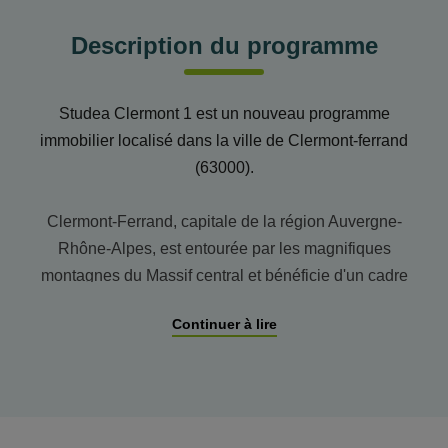
Description du programme
Studea Clermont 1 est un nouveau programme
immobilier localisé dans la ville de Clermont-ferrand
(63000).
Clermont-Ferrand, capitale de la région Auvergne-
Rhône-Alpes, est entourée par les magnifiques
montagnes du Massif central et bénéficie d'un cadre
naturel privilégié. Sa situation permet un accès facile
Continuer à lire
vers Lyon, Paris et Bordeaux. Elle est également
réputée pour son riche patrimoine historique, culturel
et universitaire de renom. Son atmosphère
chaleureuse, alliée à ses nombreux parcs et espaces
verts, fait d'elle un lieu idéal pour les étudiants, les