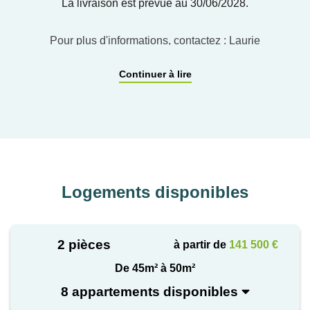
La livraison est prévue au 30/06/2028.
Pour plus d'informations, contactez : Laurie
LEFEVRE : 06.03.50.42.50 ou
Continuer à lire
LLEFEVRE@nacarat.com
Logements disponibles
2 pièces
à partir de
141 500 €
De 45m² à 50m²
8 appartements disponibles