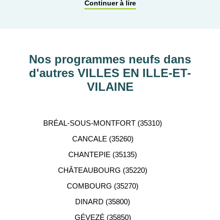
pour affiner vos critères. Vous pourrez également
Continuer à lire
découvrir nos programmes immobiliers neufs dans
les principaux départements en France tels que :
Hauts-de-Seine, RHÔNE, Val-d’Oise, Haute-
Garonne, etc…
Nos programmes neufs dans
d'autres VILLES EN ILLE-ET-
ACCOMPAGNEMENT
VILAINE
PERSONNALISÉ
Notre équipe de conseillers se tient gratuitement à
BRÉAL-SOUS-MONTFORT (35310)
votre disposition pour vous aider dans votre
CANCALE (35260)
recherche d'appartement neuf.
CHANTEPIE (35135)
CHÂTEAUBOURG (35220)
COMBOURG (35270)
DINARD (35800)
GÉVEZÉ (35850)