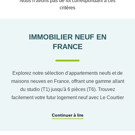
Nous n'avons pas de lot correspondant à ces
critères
IMMOBILIER NEUF EN
FRANCE
Explorez notre sélection d'appartements neufs et de
maisons neuves en France, offrant une gamme allant
du studio (T1) jusqu'à 6 pièces (T6). Trouvez
facilement votre futur logement neuf avec Le Courtier
du neuf en utilisant notre comparateur de logement
pour affiner vos critères. Vous pourrez également
Continuer à lire
découvrir nos programmes immobiliers neufs dans
les principaux départements en France tels que :