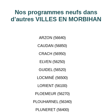
Hauts-de-Seine, RHÔNE, Val-d’Oise, Haute-
Garonne, etc…
Nos programmes neufs dans
d'autres VILLES EN MORBIHAN
ACCOMPAGNEMENT
PERSONNALISÉ
ARZON (56640)
Notre équipe de conseillers se tient gratuitement à
CAUDAN (56850)
votre disposition pour vous aider dans votre
CRACH (56950)
recherche d'appartement neuf.
ELVEN (56250)
GUIDEL (56520)
LOCMINÉ (56500)
LORIENT (56100)
PLOEMEUR (56270)
PLOUHARNEL (56340)
PLUNERET (56400)