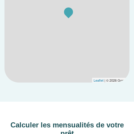
ascenseur pour les T3 et T4), résidence sécurisée
(visiophone, Vigik), volets roulants électriques,
chaudière individuelle gaz et balcons en platelage
bois. Une gestion raisonnée des eaux (pavés
enherbés, bassin de rétention) et des locaux vélos
complètent une approche durable.
Gestionnaire :
VALORITY ADB
Leaflet
| © 2026 Google
Calculer les mensualités de votre
prêt