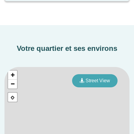
abordable dans une commune dynamique du Golfe
du Morbihan !
Renseignez-vous dès maintenant !
Votre quartier et ses environs
+
Street View
−