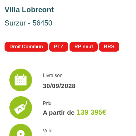
Villa Lobreont
Surzur - 56450
Droit Commun
PTZ
RP neuf
BRS
Livraison
30/09/2028
Prix
139 395€
A partir de
Ville