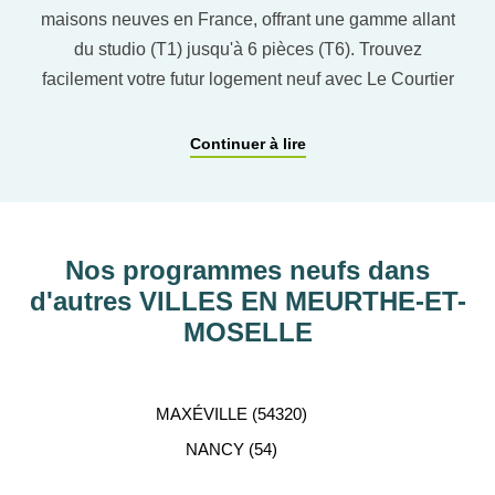
maisons neuves en France, offrant une gamme allant
du studio (T1) jusqu'à 6 pièces (T6). Trouvez
facilement votre futur logement neuf avec Le Courtier
du neuf en utilisant notre comparateur de logement
pour affiner vos critères. Vous pourrez également
Continuer à lire
découvrir nos programmes immobiliers neufs dans
les principaux départements en France tels que :
Hauts-de-Seine, RHÔNE, Val-d’Oise, Haute-
Garonne, etc…
Nos programmes neufs dans
d'autres VILLES EN MEURTHE-ET-
ACCOMPAGNEMENT
MOSELLE
PERSONNALISÉ
Notre équipe de conseillers se tient gratuitement à
MAXÉVILLE (54320)
votre disposition pour vous aider dans votre
NANCY (54)
recherche d'appartement neuf.