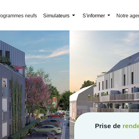
r la brochure
01 41 32 58 67
rogrammes neufs
Simulateurs
S'informer
Notre age
Prise de
rend