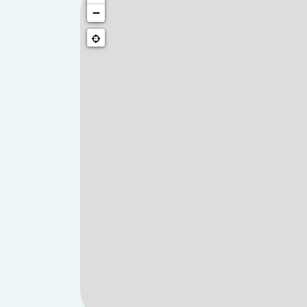
−
Emplacement stratégique, à proximité imm
Cadre de vie résidentiel, calme et verdo
Architecture contemporaine alliant modern
Balcons, terrasses ou espaces extérieur
Appartements lumineux, avec duplex spa
Résidence équipée pour les mobilités do
Arrêt de bus « Pont Blanc » au pied de l
• Arr