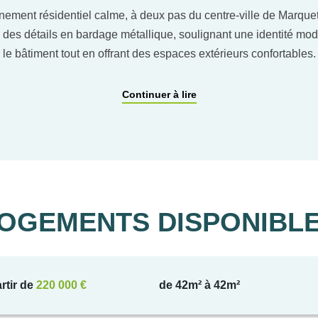
nement résidentiel calme, à deux pas du centre-ville de Marquet
 des détails en bardage métallique, soulignant une identité m
le bâtiment tout en offrant des espaces extérieurs confortables.
-pied ou duplex, proposent des volumes lumineux et bien agencés
Continuer à lire
misés, pièces de vie ouvertes, luminosité naturelle et accès sy
ements extérieurs et en sous‑sol, avec possibilité de box fermés
douces.
n
Prestations
OGEMENTS DISPONIBL
Appartements :
• Sols souples PVC pour les logements en plain-pied
rtir de
220 000 €
de 42m² à 42m²
lage en salle de bain et stratifié dans les pièces de vie pour le