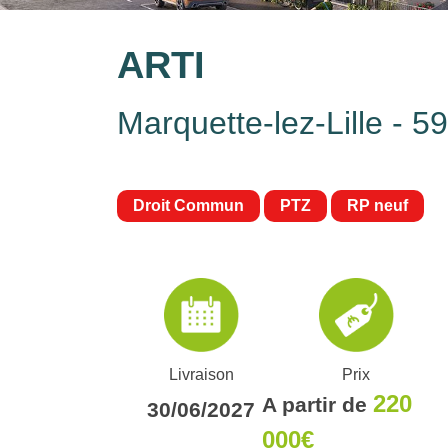
ARTI
Marquette-lez-Lille - 5
Droit Commun
PTZ
RP neuf
Livraison
Prix
220
A partir de
30/06/2027
000€