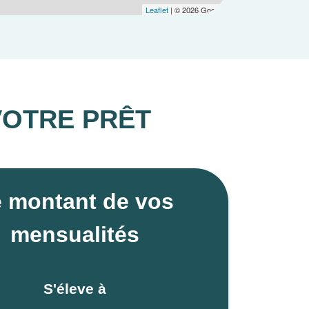
Leaflet
| © 2026 Google
VOTRE PRÊT
 montant de vos
 Marquette-lez-Lille
mensualités
ionaux
S'éleve à