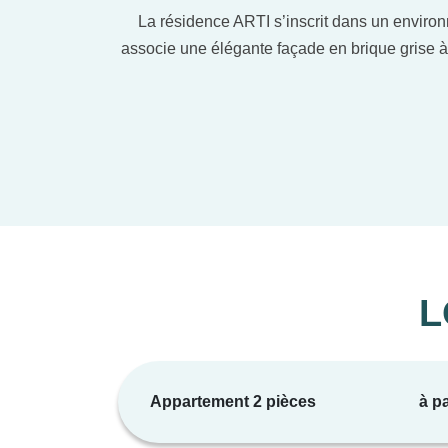
La résidence ARTI s’inscrit dans un environ
associe une élégante façade en brique grise à
Les appartements, du 2 au 4 pièces en plain
bien-être des résidents : espaces opti
La résidence inclut également des stationn
L
Appartement 2 pièces
à pa
• Carre