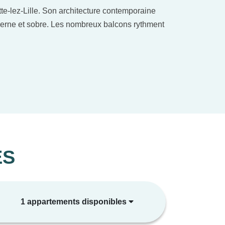
te-lez-Lille. Son architecture contemporaine
oderne et sobre. Les nombreux balcons rythment
. Une attention particulière a été portée au
stématique à un balcon ou une terrasse.
, ainsi que des locaux dédiés aux mobilités
ES
1 appartements disponibles
s duplex