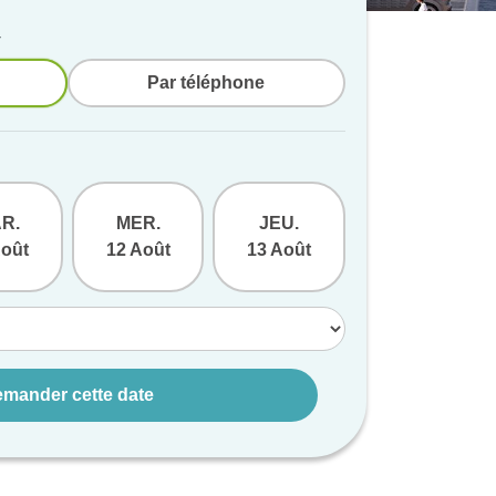
v
Par téléphone
R.
MER.
JEU.
VEN.
Août
12 Août
13 Août
14 Août
mander cette date