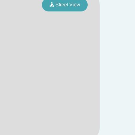
Street View
e Roubaix
t L91)