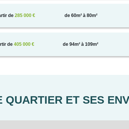
• Majorité de logements équipés de baignoires
rtir de
285 000 €
de 60m² à 80m²
• Celliers pour certains lots
• Chauffage gaz
 Occultation manuelle dans les chambres (motorisation en optio
rtir de
405 000 €
de 94m² à 109m²
• Balcon ou terrasse pour tous les appartements
• Logements duplex spacieux aux étages supérieurs
Résidence :
• Accès sécurisé par badge Vigik et visiophone
 QUARTIER ET SES EN
caux vélos, équipés pour la recharge des vélos et trottinettes é
nement extérieur ou en sous-sol (places ouvertes ou box fermés 