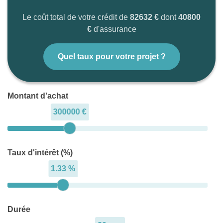
Maps
Le coût total de votre crédit de
82632 €
dont
40800
€
d'assurance
(Ref.1383/1088)
Quel taux pour votre projet ?
Montant d'achat
300000 €
Taux d'intérêt (%)
1.33 %
Durée