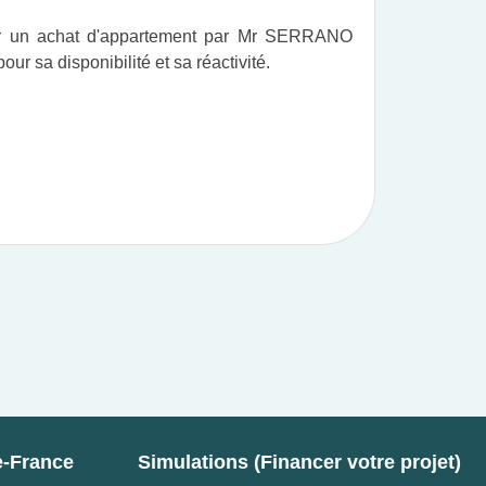
ur un achat d'appartement par Mr SERRANO
Vous po
r sa disponibilité et sa réactivité.
professi
e-France
Simulations (Financer votre projet)