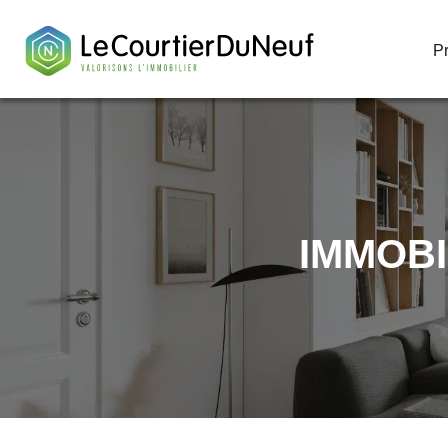
P
P
IMMOBI