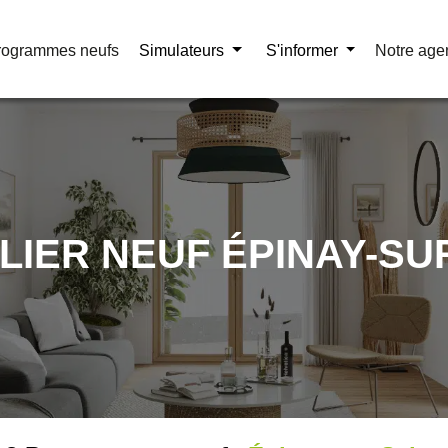
rogrammes neufs
rogrammes neufs
Simulateurs
Simulateurs
S'informer
S'informer
Notre age
Notre age
LIER NEUF ÉPINAY-SU