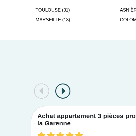
disponibles dans le 93800 à prix promoteur, s
TOULOUSE (31)
ASNIÈR
biens neufs éligibles aux dispositifs de défisca
MARSEILLE (13)
COLOMB
Achat appartement 3 pièces proj
la Garenne