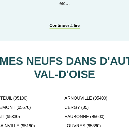
etc…
ACCOMPAGNEMENT PERSONNALISÉ
Continuer à lire
tient gratuitement à votre disposition pour vous aider dans vot
ES NEUFS DANS D'AUT
VAL-D'OISE
EUIL (95100)
ARNOUVILLE (95400)
MONT (95570)
CERGY (95)
 (95330)
EAUBONNE (95600)
INVILLE (95190)
LOUVRES (95380)