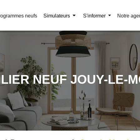
rogrammes neufs
rogrammes neufs
Simulateurs
Simulateurs
S'informer
S'informer
Notre age
Notre age
LIER NEUF JOUY-LE-