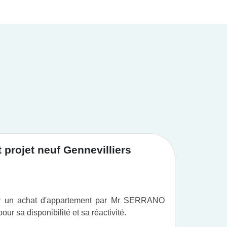
projet neuf Gennevilliers
Achat
ur un achat d'appartement par Mr SERRANO
Vous po
r sa disponibilité et sa réactivité.
professi