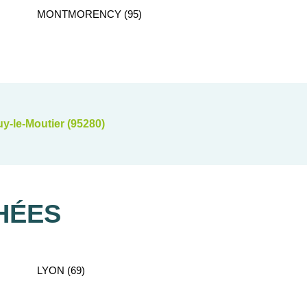
MONTMORENCY (95)
y-le-Moutier (95280)
HÉES
LYON (69)