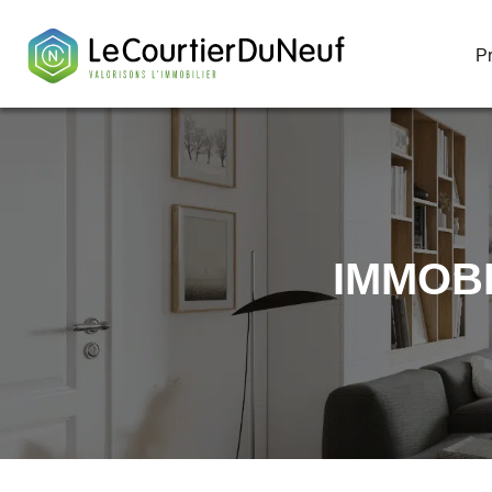
P
P
IMMOBI