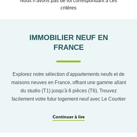
Nous n'avons pas de lot correspondant à ces
critères
IMMOBILIER NEUF EN
FRANCE
Explorez notre sélection d'appartements neufs et de
maisons neuves en France, offrant une gamme allant
du studio (T1) jusqu'à 6 pièces (T6). Trouvez
facilement votre futur logement neuf avec Le Courtier
du neuf en utilisant notre comparateur de logement
pour affiner vos critères. Vous pourrez également
Continuer à lire
découvrir nos programmes immobiliers neufs dans
les principaux départements en France tels que :