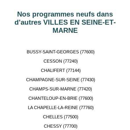
Hauts-de-Seine, RHÔNE, Val-d’Oise, Haute-
Garonne, etc…
Nos programmes neufs dans
d'autres VILLES EN SEINE-ET-
ACCOMPAGNEMENT
MARNE
PERSONNALISÉ
Notre équipe de conseillers se tient gratuitement à
BUSSY-SAINT-GEORGES (77600)
votre disposition pour vous aider dans votre
CESSON (77240)
recherche d'appartement neuf.
CHALIFERT (77144)
CHAMPAGNE-SUR-SEINE (77430)
CHAMPS-SUR-MARNE (77420)
CHANTELOUP-EN-BRIE (77600)
LA CHAPELLE-LA-REINE (77760)
CHELLES (77500)
CHESSY (77700)