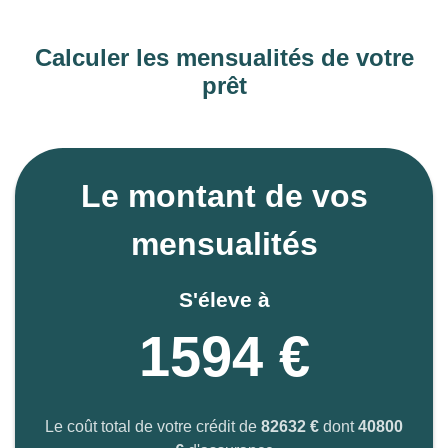
espaces de vie optimisés pour un meilleur confort
d’usage L’utilisation des énergies les plus
Calculer les mensualités de votre
appropriées Le respect des dernières normes
prêt
techniques et environnementales (RE2020)
Votre
courtier
en immobilier neuf sera heureux de
Le montant de vos
vous accompagner tout au long de votre projet
immobilier, soit pour votre démarche
mensualités
d’investissement locatif, soit pour votre démarche de
résidence principale.
S'éleve à
1594 €
Le coût total de votre crédit de
82632 €
dont
40800