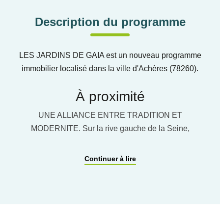
Description du programme
LES JARDINS DE GAIA est un nouveau programme
immobilier localisé dans la ville d'Achères (78260).
À proximité
UNE ALLIANCE ENTRE TRADITION ET
MODERNITE. Sur la rive gauche de la Seine,
Achères s’étend entre le fleuve et la forêt domaniale
de Saint-Germain-en-Laye. Grâce à une excellente
Continuer à lire
desserte de transports, la ville est connectée à Paris
ou Cergy-Pontoise avec le RER A, le Transilien L ou
encore le prolongement du Tramway 13 Express. A
l’angle des avenues de Conflans et Paquet, cette