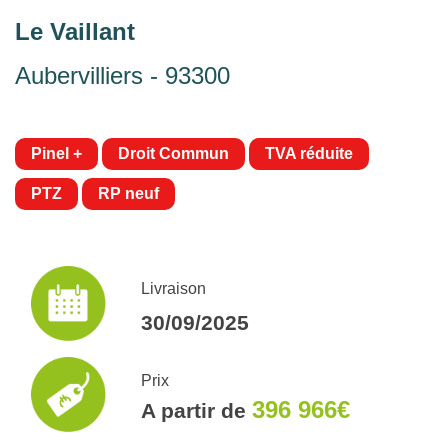
Le Vaillant
Aubervilliers - 93300
Pinel +
Droit Commun
TVA réduite
PTZ
RP neuf
Livraison
30/09/2025
Prix
396 966€
A partir de