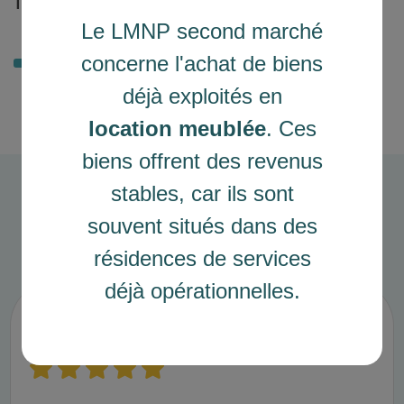
Taux d'assurance (%)
Le LMNP second marché
0.68 %
concerne l'achat de biens
déjà exploités en
location meublée
. Ces
biens offrent des revenus
stables, car ils sont
Avis clients
souvent situés dans des
résidences de services
déjà opérationnelles.
Achat appartement 3 pièces projet
neuf Villeneuve la Garenne