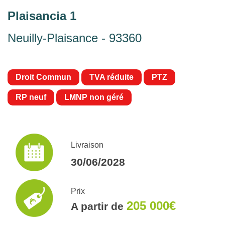
Plaisancia 1
Neuilly-Plaisance - 93360
Droit Commun
TVA réduite
PTZ
RP neuf
LMNP non géré
Livraison
30/06/2028
Prix
205 000€
A partir de