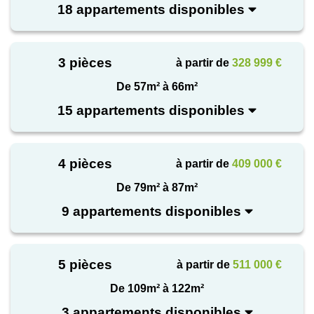
de qualité aux portes de Paris, à 20 minutes à pied
18 appartements disponibles
du RER A et du futur métro ligne 15. Une opportunité
à ne pas manquer pour habiter ou investir dans une
commune dynamique et agréable à vivre. *Les
3 pièces
à partir de
328 999 €
studios et 2 pièces sont exclus de l'offre en cours,
De 57m² à 66m²
voir conditions des offres sur https://edouarddenis-
15 appartements disponibles
immobilier.com/conditions-generales.
4 pièces
à partir de
409 000 €
De 79m² à 87m²
9 appartements disponibles
5 pièces
à partir de
511 000 €
De 109m² à 122m²
3 appartements disponibles