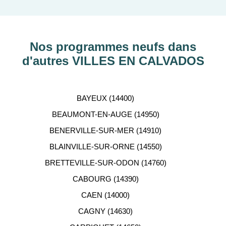
découvrir nos programmes immobiliers neufs dans
les principaux départements en France tels que :
Hauts-de-Seine, RHÔNE, Val-d’Oise, Haute-
Garonne, etc…
Nos programmes neufs dans
d'autres VILLES EN CALVADOS
ACCOMPAGNEMENT
PERSONNALISÉ
BAYEUX (14400)
Notre équipe de conseillers se tient gratuitement à
BEAUMONT-EN-AUGE (14950)
votre disposition pour vous aider dans votre
BENERVILLE-SUR-MER (14910)
recherche d'appartement neuf.
BLAINVILLE-SUR-ORNE (14550)
BRETTEVILLE-SUR-ODON (14760)
CABOURG (14390)
CAEN (14000)
CAGNY (14630)