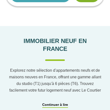
IMMOBILIER NEUF EN
FRANCE
Explorez notre sélection d'appartements neufs et de
maisons neuves en France, offrant une gamme allant
du studio (T1) jusqu'à 6 pièces (T6). Trouvez
facilement votre futur logement neuf avec Le Courtier
du neuf en utilisant notre comparateur de logement
pour affiner vos critères. Vous pourrez également
Continuer à lire