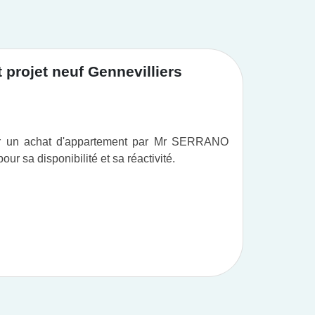
projet neuf Gennevilliers
Achat
ur un achat d'appartement par Mr SERRANO
Vous po
r sa disponibilité et sa réactivité.
professi