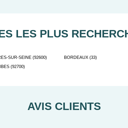
is-Montparnasse à Brest. Les réseaux interurbains du TER Bas
de bus à Alençon, Argentan et Flers desservent également ses vil
LES LES PLUS RECHERC
INVESTIR EN ORNE (61)
ES-SUR-SEINE (92600)
BORDEAUX (33)
rne
vous permet de profiter d’un placement sécurisé et attractif
ES (92700)
 des infrastructures sanitaires, éducatives, sportives, des centre
t, culturel et thermal dans le département et sont éligibles aux
Bouvard, PTZ, etc.
nts neufs en Orne
à prix promoteur, sans frais d’agence allan
AVIS CLIENTS
ompagne dans votre projet immobilier pour trouver facilement le 