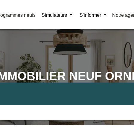
rogrammes neufs
rogrammes neufs
Simulateurs
Simulateurs
S'informer
S'informer
Notre age
Notre age
IMMOBILIER NEUF ORN