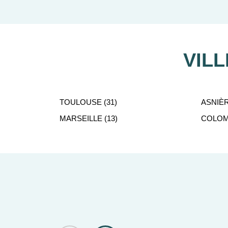
Paris à Granville, de Caen à Tours, de Par
réseaux urbains 
VIL
TOULOUSE (31)
ASNIÈR
L’investissement dans l’
immobilier neuf en O
MARSEILLE (13)
COLOMB
ont accès à de nombreux réseaux de transport,
également du développement du tourisme ver
Le Courtier du Neuf vous offre des
apparteme
Un interlocuteur dévoué vous acc