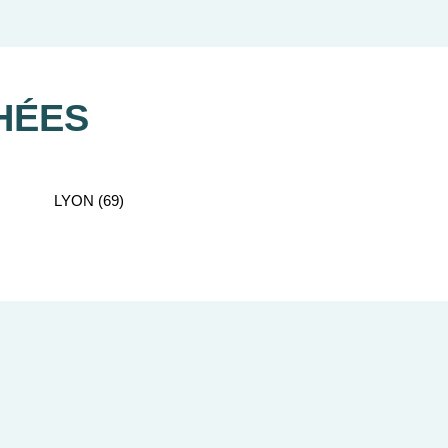
se-Normandie, de bus Cap’Orne ainsi que les
les et quartiers.
HÉES
LYON (69)
 en région normande. Les biens neufs dans le 61
s culturels et espaces naturels. Ils profitent
 réductions d’impôts des lois Pinel, Censi-
t des studios aux grands logements à 6 pièces.
bien idéal à investir dans le 61.