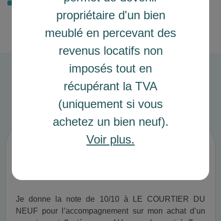
propriétaire d'un bien
meublé en percevant des
revenus locatifs non
imposés tout en
récupérant la TVA
Avis clients
(uniquement si vous
achetez un bien neuf).
Achat appartement 3 pièces projet
Voir plus.
neuf Villeneuve la Garenne
Je donne la note de 10/10 à LE COURTIER DU
NEUF pour l’accompagnement sur mon achat d’un