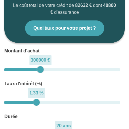
Le coût total de votre crédit de
82632 €
dont
40800
€
d'assurance
Quel taux pour votre projet ?
Montant d'achat
300000 €
Taux d'intérêt (%)
1.33 %
Durée
20 ans