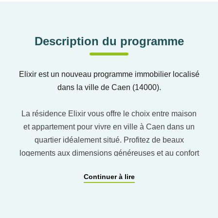
Description du programme
Elixir est un nouveau programme immobilier localisé
dans la ville de Caen (14000).
La résidence Elixir vous offre le choix entre maison
et appartement pour vivre en ville à Caen dans un
quartier idéalement situé. Profitez de beaux
logements aux dimensions généreuses et au confort
optimal pour faciliter votre quotidien. Le projet vient
Continuer à lire
s'insérer parfaitement dans son environnement
exceptionnel. Elixir propose à ses futurs habitants
des prestations de qualité.