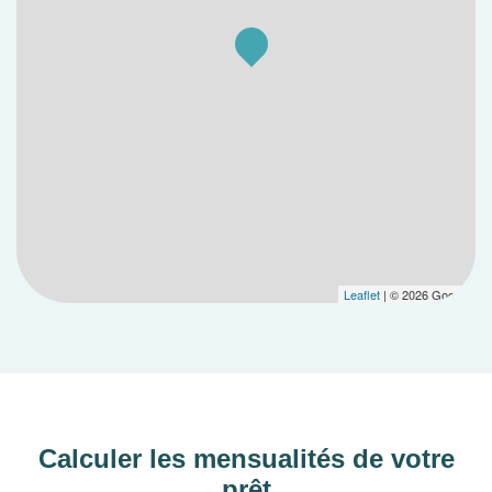
Photos supplémentaires, plans détaillés, descriptif et
vidéos disponibles sur simple demande.
Réservez un créneau avec notre équipe
commerciale pour une présentation complète du
projet et de son dispositif fiscal.
Opportunité unique – attribution par ordre de
réservation.
Leaflet
| © 2026 Google
***
ICM – Investissement Clés en Main
Depuis 2018, ICM accompagne les investisseurs
dans plus de 500 opérations et plus de 70 M€
investis.
Calculer les mensualités de votre
Notre offre est 100 % clés en main : sélection du
prêt