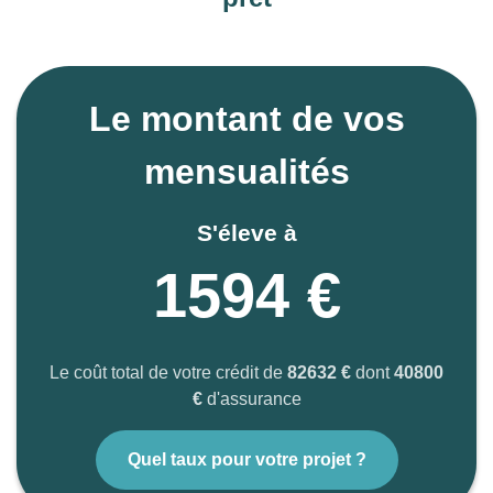
bien, validation fiscale, travaux pilotés par ICM
Travaux, ameublement et mise en location
immédiate.
Label exclusif ICM 360™ : sécurité, performance et
Le montant de vos
transparence grâce à un reporting clair à chaque
étape.
mensualités
S'éleve à
1594 €
Le coût total de votre crédit de
82632 €
dont
40800
€
d'assurance
Quel taux pour votre projet ?