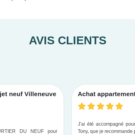
ls propices à la pratique des randonnées et sports de plein air. I
ibles aux réductions d’impôt des dispositifs de défiscalisation d
ents neufs en Corrèze
à prix promoteur, sans frais d’agence.
ans vos recherches immobilières avec un interlocuteur dédié à
AVIS CLIENTS
et neuf Villeneuve
Achat appartement 
J'ai été accompagné po
OURTIER DU NEUF pour
Tony, que je recommande pou