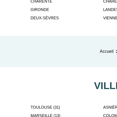
CHARENTE
CHARE
Corrèze, la foire du 
GIRONDE
LANDE
L’image du département se reflète à traver
DEUX-SÈVRES
VIENN
verdoyante. Son économie se développe grâce à 
de renommée sur son
La Corrèze dispose d’importantes infrastructu
voies ferrées, les aérodromes d’Egletons, Us
Accueil
VIL
En investissant dans des
programmes neufs 
TOULOUSE (31)
ASNIÈR
de tous les avantages touristiques, cultur
MARSEILLE (13)
COLOMB