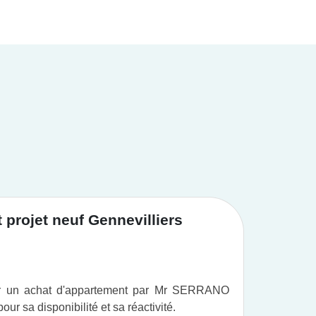
ls attirent facilement de nouveaux résidents et
e l’immobilier neuf.
 Des studios aux grands logements à 6 pièces,
 l’écoute de vos besoins.
projet neuf Gennevilliers
Achat
ur un achat d'appartement par Mr SERRANO
Vous po
r sa disponibilité et sa réactivité.
professi