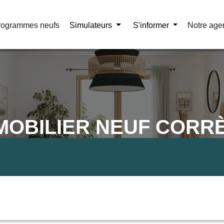
rogrammes neufs
rogrammes neufs
Simulateurs
Simulateurs
S'informer
S'informer
Notre age
Notre age
MOBILIER NEUF CORR