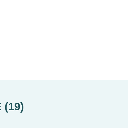
E
(
19
)