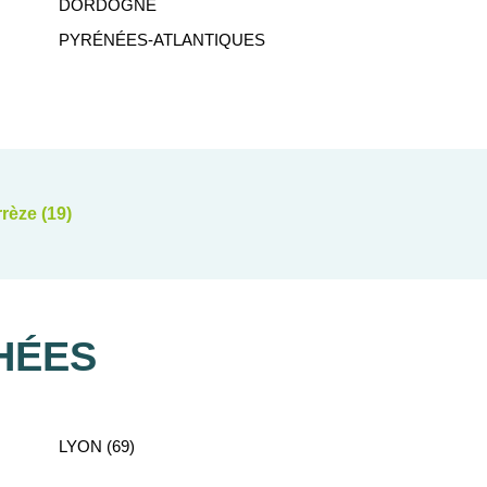
DORDOGNE
al des Nuits de Nacre.
PYRÉNÉES-ATLANTIQUES
coteaux ensoleillés ou au cœur d’une vallée
nce de quelques grandes entreprises, organismes
r neuf en
Corrèze
.
 4 700 km de routes départementales, 335 km de
 réseau du TER Limousin dessert ses quartiers
rèze (19)
HÉES
re-Ouest de la France. Ces biens neufs profitent
LYON (69)
ccès à de nombreux moyens de transport, des