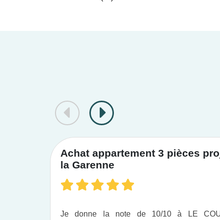
centres culturels, éducatifs, des sites nature
sont également élig
Le Courtier du Neuf vous offre des
appartem
nous vous accompagnons d
Achat appartement 3 pièces proj
la Garenne
Je donne la note de 10/10 à LE C