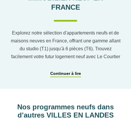
FRANCE
Explorez notre sélection d'appartements neufs et de
maisons neuves en France, offrant une gamme allant
du studio (T1) jusqu'à 6 pièces (T6). Trouvez
facilement votre futur logement neuf avec Le Courtier
du neuf en utilisant notre comparateur de logement
pour affiner vos critères. Vous pourrez également
Continuer à lire
découvrir nos programmes immobiliers neufs dans
les principaux départements en France tels que :
Hauts-de-Seine, RHÔNE, Val-d’Oise, Haute-
Garonne, etc…
Nos programmes neufs dans
d'autres VILLES EN LANDES
ACCOMPAGNEMENT
PERSONNALISÉ