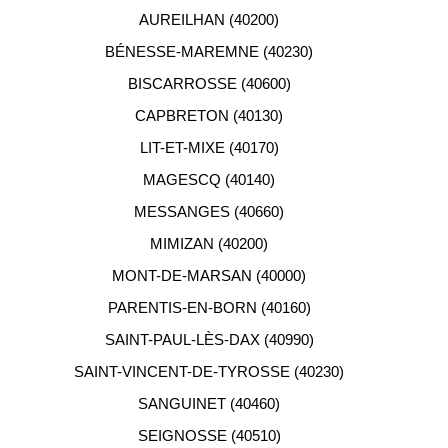
AUREILHAN (40200)
Notre équipe de conseillers se tient gratuitement à
BÉNESSE-MAREMNE (40230)
votre disposition pour vous aider dans votre
BISCARROSSE (40600)
recherche d'appartement neuf.
CAPBRETON (40130)
LIT-ET-MIXE (40170)
MAGESCQ (40140)
MESSANGES (40660)
MIMIZAN (40200)
MONT-DE-MARSAN (40000)
PARENTIS-EN-BORN (40160)
SAINT-PAUL-LÈS-DAX (40990)
SAINT-VINCENT-DE-TYROSSE (40230)
SANGUINET (40460)
SEIGNOSSE (40510)