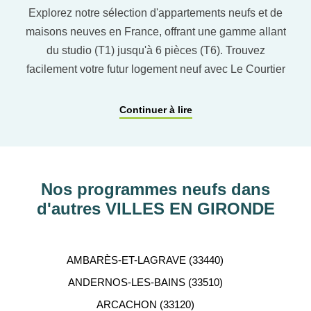
Explorez notre sélection d'appartements neufs et de
maisons neuves en France, offrant une gamme allant
du studio (T1) jusqu'à 6 pièces (T6). Trouvez
facilement votre futur logement neuf avec Le Courtier
du neuf en utilisant notre comparateur de logement
pour affiner vos critères. Vous pourrez également
Continuer à lire
découvrir nos programmes immobiliers neufs dans
les principaux départements en France tels que :
Hauts-de-Seine, RHÔNE, Val-d’Oise, Haute-
Garonne, etc…
Nos programmes neufs dans
d'autres VILLES EN GIRONDE
ACCOMPAGNEMENT
PERSONNALISÉ
AMBARÈS-ET-LAGRAVE (33440)
Notre équipe de conseillers se tient gratuitement à
ANDERNOS-LES-BAINS (33510)
votre disposition pour vous aider dans votre
ARCACHON (33120)