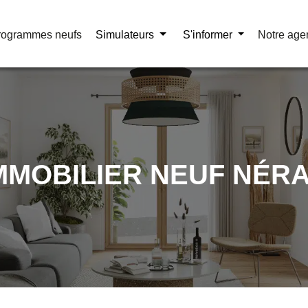
rogrammes neufs
rogrammes neufs
Simulateurs
Simulateurs
S'informer
S'informer
Notre age
Notre age
MMOBILIER NEUF NÉR