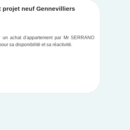
projet neuf Gennevilliers
Achat
ur un achat d'appartement par Mr SERRANO
Vous po
r sa disponibilité et sa réactivité.
professi