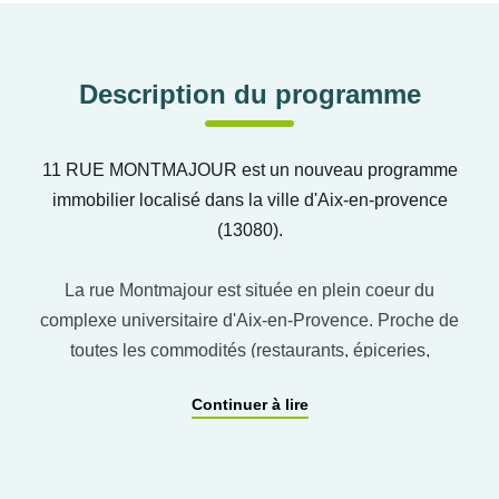
Description du programme
11 RUE MONTMAJOUR est un nouveau programme
immobilier localisé dans la ville d'Aix-en-provence
(13080).
La rue Montmajour est située en plein coeur du
complexe universitaire d'Aix-en-Provence. Proche de
toutes les commodités (restaurants, épiceries,
commerces de proximité et évidement facultés), elle
Continuer à lire
est également très bien desservie par 5 Ligne de
Bus.