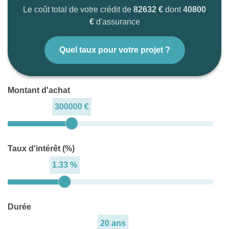
Le coût total de votre crédit de
82632 €
dont
40800
€
d'assurance
Quel taux pour votre projet ?
Montant d'achat
300000 €
Taux d'intérêt (%)
1.33 %
Durée
20 ans