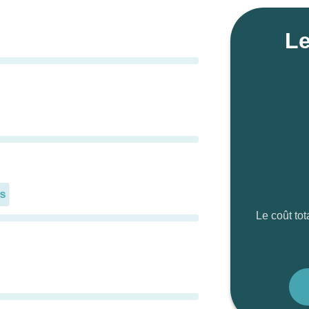
Le
s
Le coût tot