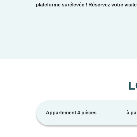
plateforme surélevée ! Réservez votre visite
Implantée dans un environnement résidentiel d
cadre de vie intime et privilégié. Du 2 au 4 pi
harmonieusement les pièces à vivre. En dernier
imprenable sur la mer.
Résolument contemporaine, l'architecture de la
collective vient enrichir les prestations haut 
confort et sécurité, tandis qu'un local à vélos
L
À seulement quelques minutes en voiture du vi
Nice. Elle allie une architecture soignée, des 
Appartement 4 pièces
à pa
Contactez-nous dès maintenant un de nos co
choisir le logement de vos rêves !