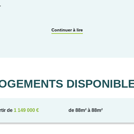
.
'exception, notre nouvelle adresse intimiste propose seulement 
èces, chaque appartement bénéficie d'un espace extérieur avec ter
Continuer à lire
 étage, certains logements profitent d'un rooftop qui offre une
 résidence s'intègre avec élégance dans le paysage naturel d'Èz
de gamme pour un quotidien placé sous le signe du bien-être. Le
 complète les équipements pratiques de la résidence.
OGEMENTS DISPONIBL
llage médiéval d'Èze et de ses commerces, la résidence bénéf
prestations de standing et un cadre naturel exceptionnel.
rtir de
1 149 000 €
de 88m² à 88m²
nseillers pour découvrir tous nos appartements neufs d'ex