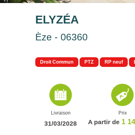
ELYZÉA
Èze - 06360
Droit Commun
PTZ
RP neuf
Livraison
Prix
1 1
A partir de
31/03/2028