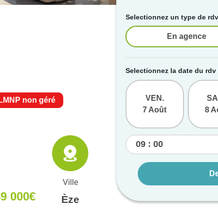
Selectionnez un type de rd
En agence
Selectionnez la date du rdv
VEN.
SA
LMNP non géré
7 Août
8 A
De
Ville
49 000€
Èze