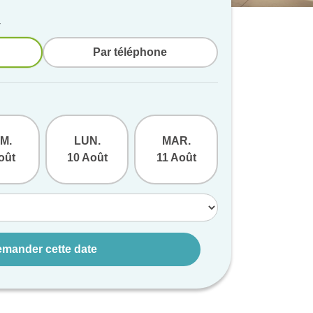
v
Par téléphone
M.
LUN.
MAR.
MER.
oût
10 Août
11 Août
12 Août
mander cette date