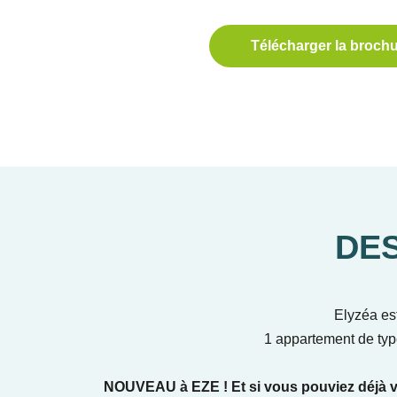
Télécharger la broch
DE
Elyzéa es
1 appartement de typ
NOUVEAU à EZE ! Et si vous pouviez déjà vo