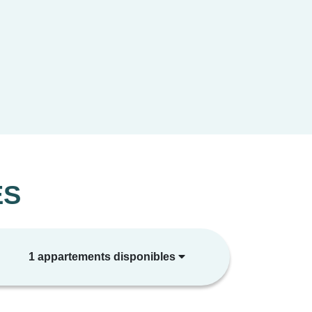
13 appartements offrant à ses habitants un
rasse, ou jardin privatif, prolongeant
 véritable terrasse suspendue avec une vue
e, entre mer et collines. Une piscine
s places de parking en sous-sol garantissent
ES
icie d'un emplacement idéal entre Monaco et
1 appartements disponibles
ception à EZE et être parmi les premiers à