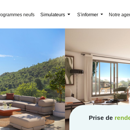
r la brochure
01 41 32 58 67
rogrammes neufs
Simulateurs
S'informer
Notre age
Prise de
rend