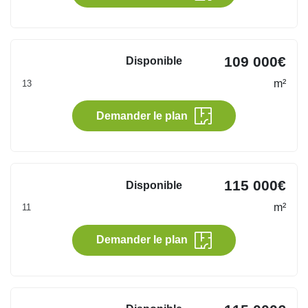
l'attractivité des pôles économiques et commerciaux
des villes d'Arles, de Tarascon et de Beaux-de-
Provence, situées à 15min* du programme. Véritable
109 000€
Disponible
paradis provençal, ce village au fort patrimoine
m²
13
historique veille à conserver l
Demander le plan
115 000€
Disponible
m²
11
Demander le plan