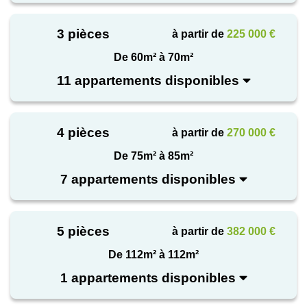
pièce supplémentaire
3 pièces
à partir de
225 000 €
Une résidence sécurisée et conviviale
De 60m² à 70m²
Un accompagnement complet de la réservation
11 appartements disponibles
à la remise des clés
Komedia incarne l’équilibre parfait entre ville et
4 pièces
à partir de
270 000 €
nature, histoire et modernité, intimité et ouverture.
C’est une opportunité unique pour habiter ou investir
De 75m² à 85m²
dans l’un des plus beaux cadres urbains de France.
7 appartements disponibles
5 pièces
à partir de
382 000 €
De 112m² à 112m²
1 appartements disponibles