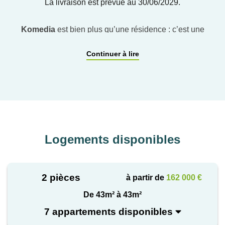
La livraison est prévue au 30/06/2029.
Komedia
est bien plus qu’une résidence : c’est une
manière de vivre Avignon autrement.
Continuer à lire
En combinant patrimoine, dynamisme urbain, confort
moderne et innovations énergétiques, Urbat propose
un projet immobilier qui répond aux attentes des
familles, des étudiants, des jeunes actifs et des
investisseurs.
Logements disponibles
Devenir propriétaire ici, c’est choisir :
Une adresse prestigieuse au pied des remparts
2 pièces
à partir de
162 000 €
Des logements lumineux, traversants et
De 43m² à 43m²
personnalisables
7 appartements disponibles
Des extérieurs privatifs conçus comme une