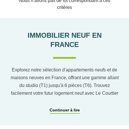
Nous n'avons pas de lot correspondant à ces
critères
IMMOBILIER NEUF EN
FRANCE
Explorez notre sélection d'appartements neufs et de
maisons neuves en France, offrant une gamme allant
du studio (T1) jusqu'à 6 pièces (T6). Trouvez
facilement votre futur logement neuf avec Le Courtier
du neuf en utilisant notre comparateur de logement
pour affiner vos critères. Vous pourrez également
Continuer à lire
découvrir nos programmes immobiliers neufs dans
les principaux départements en France tels que :