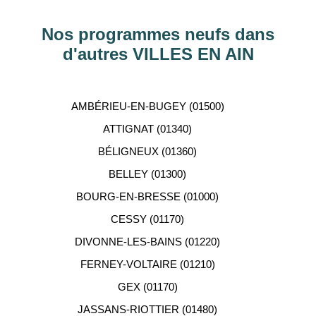
Hauts-de-Seine, RHÔNE, Val-d’Oise, Haute-
Garonne, etc…
Nos programmes neufs dans
d'autres VILLES EN AIN
ACCOMPAGNEMENT
PERSONNALISÉ
AMBÉRIEU-EN-BUGEY (01500)
Notre équipe de conseillers se tient gratuitement à
ATTIGNAT (01340)
votre disposition pour vous aider dans votre
BÉLIGNEUX (01360)
recherche d'appartement neuf.
BELLEY (01300)
BOURG-EN-BRESSE (01000)
CESSY (01170)
DIVONNE-LES-BAINS (01220)
FERNEY-VOLTAIRE (01210)
GEX (01170)
JASSANS-RIOTTIER (01480)