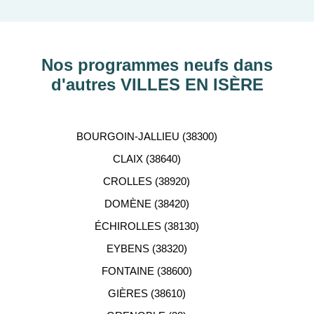
découvrir nos programmes immobiliers neufs dans
les principaux départements en France tels que :
Hauts-de-Seine, RHÔNE, Val-d’Oise, Haute-
Garonne, etc…
Nos programmes neufs dans
d'autres VILLES EN ISÈRE
ACCOMPAGNEMENT
PERSONNALISÉ
BOURGOIN-JALLIEU (38300)
Notre équipe de conseillers se tient gratuitement à
CLAIX (38640)
votre disposition pour vous aider dans votre
CROLLES (38920)
recherche d'appartement neuf.
DOMÈNE (38420)
ÉCHIROLLES (38130)
EYBENS (38320)
FONTAINE (38600)
GIÈRES (38610)