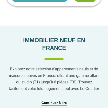
IMMOBILIER NEUF EN
FRANCE
Explorez notre sélection d'appartements neufs et de
maisons neuves en France, offrant une gamme allant
du studio (T1) jusqu'à 6 pièces (T6). Trouvez
facilement votre futur logement neuf avec Le Courtier
du neuf en utilisant notre comparateur de logement
pour affiner vos critères. Vous pourrez également
Continuer à lire