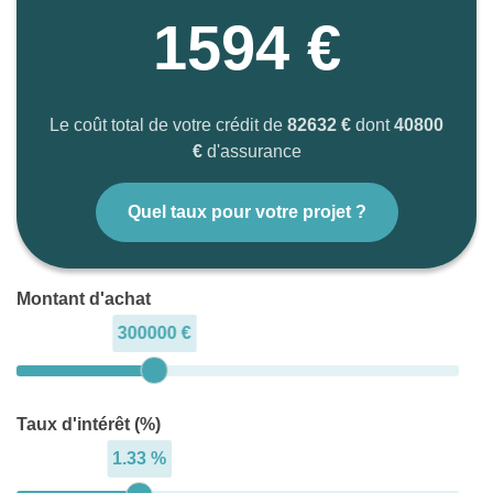
1594 €
Le coût total de votre crédit de
82632 €
dont
40800
€
d'assurance
Quel taux pour votre projet ?
Montant d'achat
300000 €
Taux d'intérêt (%)
1.33 %