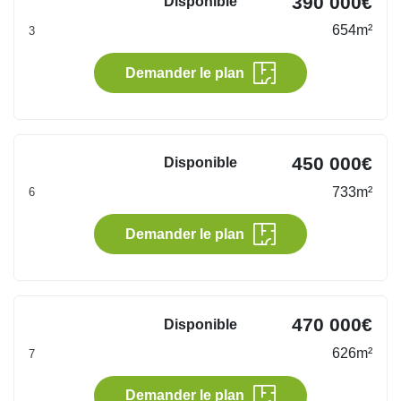
390 000€
Disponible
Nous proposons également une offre en VEFA.
654m²
3
Chaque terrain offre une vue exceptionnelle et
Demander le plan
dominante sur le majestueux Mont Charvin, offrant
ainsi une expérience de vie privilégiée au cœur
d’une montagne préservée. Vous pourrez vous
450 000€
Disponible
éveiller chaque matin avec le spectacle
733m²
6
impressionnant de la montagne et vous détendre le
soir, baigné dans le calme apaisant de cet
Demander le plan
environnement unique avec une vue à couper le
souffle.
En résumé, le projet des 7 terrains à
470 000€
Disponible
Cohennoz/Crest-Voland est bien plus qu'un simple
626m²
7
hameau. C'est une invitation à vivre au sommet,
dans le luxe de la tranquillité naturelle, avec le
Demander le plan