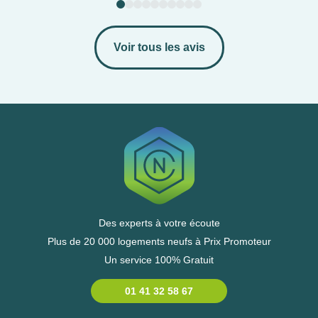
Censi-Bouvard, PTZ, etc.
Le Courtier du Neuf sélectionne pour vous des
Voir tous les avis
appartements neufs en Bas-Rhin
à prix promoteur,
sans frais d’agence. Que vous recherchiez un studio,
un logement T2, T3, T4, T5 ou T6, un interlocuteur
dédié vous aide à trouver facilement le bien idéal à
investir dans le 67.
Des experts à votre écoute
Plus de 20 000 logements neufs à Prix Promoteur
Un service 100% Gratuit
01 41 32 58 67