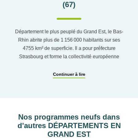
(
67
)
Département le plus peuplé du Grand Est, le Bas-
Rhin abrite plus de 1 156 000 habitants sur ses
4755 km² de superficie. Il a pour préfecture
Strasbourg et forme la collectivité européenne
d’Alsace avec le Haut-Rhin. Accédez à nos offres
dans l’
immobilier neuf en Bas-Rhin
et découvrez
Continuer à lire
tous les atouts de cette agglomération.
VIVRE EN BAS-RHIN
(
67
)
Nos programmes neufs dans
d'autres DÉPARTEMENTS EN
Le Bas-Rhin recense un grand nombre de
GRAND EST
patrimoines et sites touristiques accessibles au