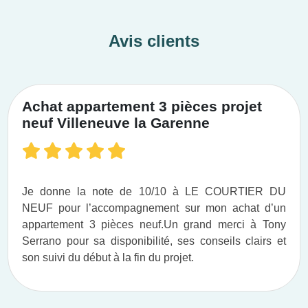
A352, A340, A4, la route européenne 52, le réseau
de tramway de Strasbourg, la ligne Paris –
Avis clients
Strasbourg la LGV Est européen ou le TER Alsace.
INVESTIR EN BAS-RHIN
(
67
)
Achat appartement 3 pièces projet
neuf Villeneuve la Garenne
Les
programmes neufs en Bas-Rhin
profitent de
tous les atouts du département le plus peuplé de la
région Grand Est. Ils attirent facilement des locataires
Je donne la note de 10/10 à LE COURTIER DU
à la recherche d’un cadre de vie dynamique et
NEUF pour l’accompagnement sur mon achat d’un
appartement 3 pièces neuf.​ Un grand merci à Tony
attractif. Ils s’entourent de nombreux patrimoines
Serrano pour sa disponibilité, ses conseils clairs et
culturels, historiques, naturels, infrastructures
son suivi du début à la fin du projet.​
sportives, éducatives et sont desservis par de
nombreux moyens de transport. Ils sont également
éligibles aux avantages fiscaux des dispositifs Pinel,